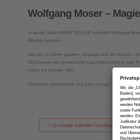
Wolfgang Moser – Magie
In seiner Show MAGIE DELUXE erschafft Wolfgang Moser
Wanken geraten.
Was wir zu sehen glauben, entpuppt sich als Illusion – u
Mit Charme und spielerischer Leichtigkeit zieht er sein P
mitten ins Wunder führt.
Charmant, spitzbübisch und ganz und gar unmöglich …
+ Zu Google Kalender hinzufügen