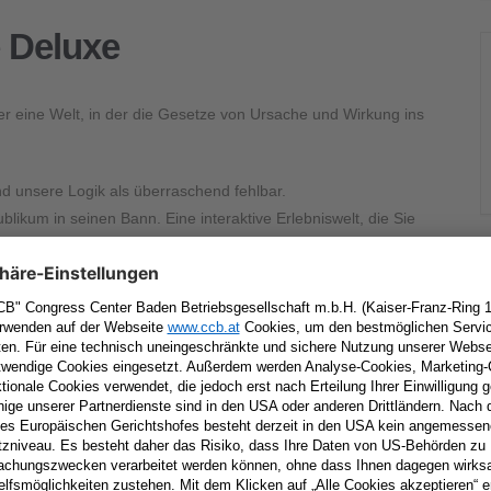
 Deluxe
 eine Welt, in der die Gesetze von Ursache und Wirkung ins
nd unsere Logik als überraschend fehlbar.
ublikum in seinen Bann. Eine interaktive Erlebniswelt, die Sie
+ iCal / Outlook export