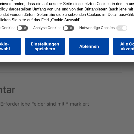
9
56
MINUTEN
SEKUNDEN
tar
Erforderliche Felder sind mit
*
markiert