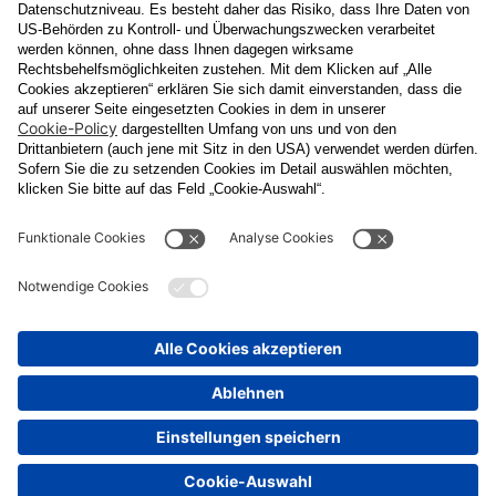
Datenschutzerklärung
Ja
, ich erlaube, dass meine personenbezogenen Daten, nämlich
Name
und
E-Mail-Adresse
für personalisierte Zusendungen per E-
Mail, die
Informationen über Events und das
Veranstaltungsprogramm vom Congress Center Baden
enthalten, von der "CCB" Congress Center Baden
Betriebsgesellschaft m.b.H. verarbeitet werden.
Die Verarbeitung meiner Daten erfolgt entsprechend der
Datenschutzerklärung der Casinos Austria Aktiengesellschaft und
Österreichischen Lotterien Gesellschaft m.b.H
Unternehmensgruppe, die ich
unter
www.casinos.at/datenschutz
abrufen und einsehen kann. Die
Einwilligung kann ich jederzeit postalisch an "CCB" Congress
Center Baden Betriebsgesellschaft m.b.H., Kaiser Franz Ring 1,
2500 Baden, per E-Mail an
congress@ccb.at
oder
datenschutz@cal.at
oder in jeder elektronischen Zusendung
widerrufen. Durch den Widerruf wird die Rechtmäßigkeit der
aufgrund der Einwilligung bis zum Widerruf erfolgten Verarbeitung
nicht berührt.
Senden