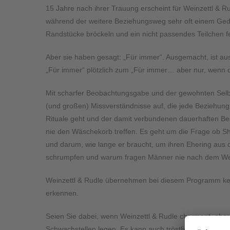
15 Jahre nach ihrer Trauung erscheint für Weinzettl & R
während der weitere Beziehungsweg sehr oft einem Geduld
Randstücke bröckeln und ein nicht passendes Teilchen fe
Aber sie haben gesagt: „Für immer“. Ausgemacht, ist a
„Für immer“ plötzlich zum „Für immer… aber nur, wenn 
Mit scharfer Beobachtungsgabe und der gewohnten Selbs
(und großen) Missverständnisse auf, die jede Beziehun
Rituale geht und der damit verbundenen dauerhaften 
nie den Wäschekorb treffen. Es geht um die Frage ob Sh
und darum, wie lange er braucht, um ihren Ehering aus d
schrumpfen und warum fragen Männer nie nach dem W
Weinzettl & Rudle übernehmen bei diesem Programm keine
erkennen.
Seien Sie dabei, wenn Weinzettl & Rudle charmant, aber 
Schwachstellen legen. Es kann auch tröstlich sein, wenn 