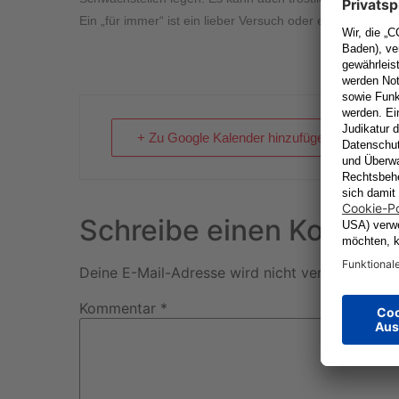
Ein „für immer“ ist ein lieber Versuch oder ein frommer 
+ Zu Google Kalender hinzufügen
Schreibe einen Kommen
Deine E-Mail-Adresse wird nicht veröffentlicht.
Kommentar
*