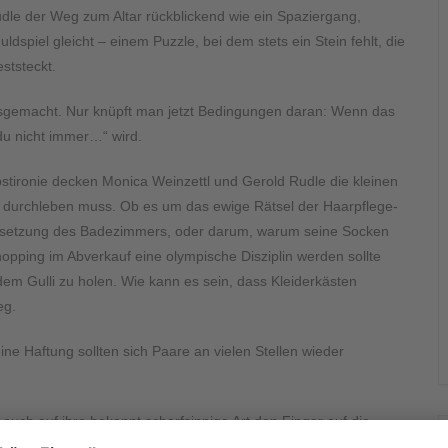
udle der Weg zum Altar rückblickend wie ein Spaziergang,
spiel gleicht – einem Puzzle, bei dem stets ein Stein fehlt, die
ststeckt.
usgemacht. Nur knüpft man jetzt Bedingungen daran: Wenn das
du nicht immer…“ wird.
tironie decken Monica Weinzettl und Gerold Rudle die kleinen
g durchleben muss. Ob es um das ewige Rätsel der Haarpflege-
Besetzung des Badezimmers, oder darum, warum seine Socken
opping im Abverkauf eine olympische Disziplin werden sollte
em Gulli zu holen. Wie kann es sein, dass Kleiderkästen
eg.
 Haftung sollten sich Paare an vielen Stellen wieder
auch auf ihre bekannt scharfsinnige Art den Finger auf die
man merkt, dass man nicht alleine ist – denn eines ist sicher: