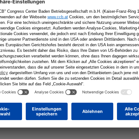
Wunsch, aber manchmal ist es auch einfach nur ein Irrtum.
+ iCal / Outlook export
tar
Erforderliche Felder sind mit
*
markiert