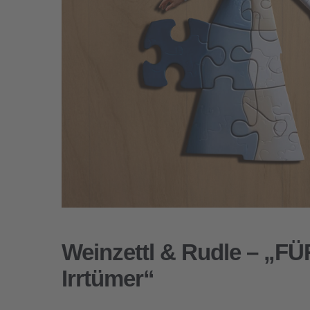
Weinzettl & Rudle – „F
Irrtümer“