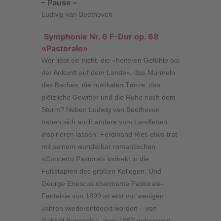
– Pause –
Ludwig van Beethoven
Symphonie Nr. 6 F-Dur op. 68
«Pastorale»
Wer liebt sie nicht, die «heiteren Gefühle bei
der Ankunft auf dem Lande», das Murmeln
des Baches, die rustikalen Tänze, das
plötzliche Gewitter und die Ruhe nach dem
Sturm? Neben Ludwig van Beethoven
haben sich auch andere vom Landleben
inspirieren lassen: Ferdinand Ries etwa trat
mit seinem wunderbar romantischen
«Concerto Pastoral» indirekt in die
Fußstapfen des großen Kollegen. Und
George Enescus charmante Pastorale-
Fantaisie von 1899 ist erst vor wenigen
Jahren wiederentdeckt worden – von
Gabriel Bebeșelea, dem 1987 geborenen