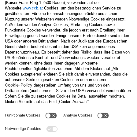
Nachname
E-Mail
Datenschutzerklärung
Ja
, ich erlaube, dass meine personenbezogenen Daten, nämlich
Name
und
E-Mail-Adresse
für personalisierte Zusendungen per E-
Mail, die
Informationen über Events und das
Veranstaltungsprogramm vom Congress Center Baden
enthalten, von der "CCB" Congress Center Baden
Betriebsgesellschaft m.b.H. verarbeitet werden.
Die Verarbeitung meiner Daten erfolgt entsprechend der
Datenschutzerklärung der Casinos Austria Aktiengesellschaft und
Österreichischen Lotterien Gesellschaft m.b.H
Unternehmensgruppe, die ich
unter
www.casinos.at/datenschutz
abrufen und einsehen kann. Die
Einwilligung kann ich jederzeit postalisch an "CCB" Congress
Center Baden Betriebsgesellschaft m.b.H., Kaiser Franz Ring 1,
2500 Baden, per E-Mail an
congress@ccb.at
oder
datenschutz@cal.at
oder in jeder elektronischen Zusendung
widerrufen. Durch den Widerruf wird die Rechtmäßigkeit der