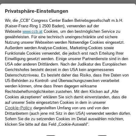
Newsletter
Vorname
Nachname
E-Mail
Datenschutzerklärung
Ja
, ich erlaube, dass meine personenbezogenen Daten, nämlich
Name
und
E-Mail-Adresse
für personalisierte Zusendungen per E-
Mail, die
Informationen über Events und das
Veranstaltungsprogramm vom Congress Center Baden
enthalten, von der "CCB" Congress Center Baden
Betriebsgesellschaft m.b.H. verarbeitet werden.
Die Verarbeitung meiner Daten erfolgt entsprechend der
Datenschutzerklärung der Casinos Austria Aktiengesellschaft und
Österreichischen Lotterien Gesellschaft m.b.H
Unternehmensgruppe, die ich