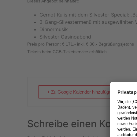
Dieses Angebot beinhaltet:
Gernot Kulis mit dem Silvester-Special: „
3-Gang-Silvestermenü mit ausgewählten W
Dinnermusik
Silvester Casinoabend
Preis pro Person:
€ 171,- inkl. € 30,- Begrüßungsjetons
Tickets beim CCB-Ticketservice erhältlich.
+ Zu Google Kalender hinzufügen
Schreibe einen Kommen