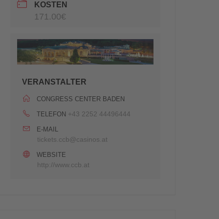
KOSTEN
171.00€
VERANSTALTER
CONGRESS CENTER BADEN
+43 2252 44496444
TELEFON
E-MAIL
tickets.ccb@casinos.at
WEBSITE
http://www.ccb.at