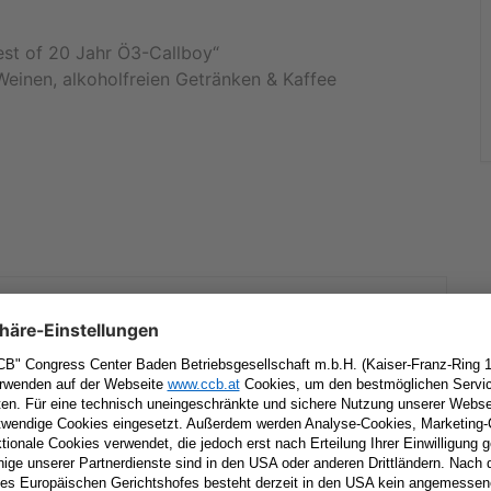
Best of 20 Jahr Ö3-Callboy“
einen, alkoholfreien Getränken & Kaffee
+ iCal / Outlook export
tar