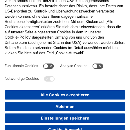
Datenschutzerklärung
Ja
, ich erlaube, dass meine personenbezogenen Daten, nämlich
Name
und
E-Mail-Adresse
für personalisierte Zusendungen per E-
Mail, die
Informationen über Events und das
Veranstaltungsprogramm vom Congress Center Baden
enthalten, von der "CCB" Congress Center Baden
Betriebsgesellschaft m.b.H. verarbeitet werden.
Die Verarbeitung meiner Daten erfolgt entsprechend der
Datenschutzerklärung der Casinos Austria Aktiengesellschaft und
Österreichischen Lotterien Gesellschaft m.b.H
Unternehmensgruppe, die ich
unter
www.casinos.at/datenschutz
abrufen und einsehen kann. Die
Einwilligung kann ich jederzeit postalisch an "CCB" Congress
Center Baden Betriebsgesellschaft m.b.H., Kaiser Franz Ring 1,
2500 Baden, per E-Mail an
congress@ccb.at
oder
datenschutz@cal.at
oder in jeder elektronischen Zusendung
widerrufen. Durch den Widerruf wird die Rechtmäßigkeit der
aufgrund der Einwilligung bis zum Widerruf erfolgten Verarbeitung
nicht berührt.
Senden