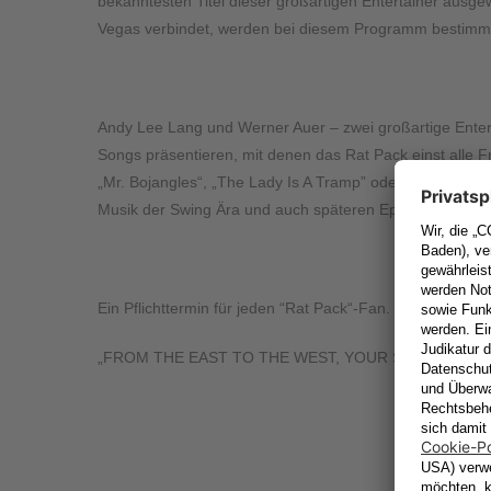
bekanntesten Titel dieser großartigen Entertainer ausge
Vegas verbindet, werden bei diesem Programm bestimmt 
Andy Lee Lang und Werner Auer – zwei großartige Enter
Songs präsentieren, mit denen das Rat Pack einst alle 
„Mr. Bojangles“, „The Lady Is A Tramp” oder “Everybod
Musik der Swing Ära und auch späteren Epoche sind gara
Ein Pflichttermin für jeden “Rat Pack“-Fan.
„FROM THE EAST TO THE WEST, YOUR SWINGING G