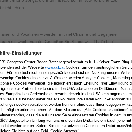
wählt. All jene Songs, die man mit Nächten in New York und Las
nicht fehlen.
tainer und Vocalisten – werden mit viel Charme und Gags jene
Frauen schwach machte. Genießen Sie Songs wie „That’s Life“,
y Loves Somebody Sometime”. Professionalität, Ohrwürmer und
ntiert.
UEST”