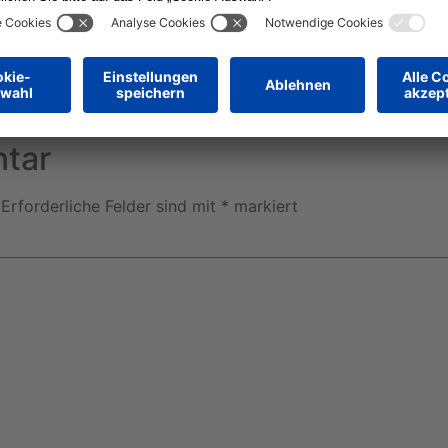
+ iCal / Outlook export
tar
Erforderliche Felder sind mit
*
markiert