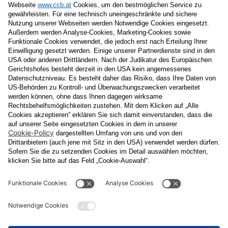
Nachname
E-Mail
Datenschutzerklärung
Ja
, ich erlaube, dass meine personenbezogenen Daten, nämlich
Name
und
E-Mail-Adresse
für personalisierte Zusendungen per E-
Mail, die
Informationen über Events und das
Veranstaltungsprogramm vom Congress Center Baden
enthalten, von der "CCB" Congress Center Baden
Betriebsgesellschaft m.b.H. verarbeitet werden.
Die Verarbeitung meiner Daten erfolgt entsprechend der
Datenschutzerklärung der Casinos Austria Aktiengesellschaft und
Österreichischen Lotterien Gesellschaft m.b.H
Unternehmensgruppe, die ich
unter
www.casinos.at/datenschutz
abrufen und einsehen kann. Die
Einwilligung kann ich jederzeit postalisch an "CCB" Congress
Center Baden Betriebsgesellschaft m.b.H., Kaiser Franz Ring 1,
2500 Baden, per E-Mail an
congress@ccb.at
oder
datenschutz@cal.at
oder in jeder elektronischen Zusendung
widerrufen. Durch den Widerruf wird die Rechtmäßigkeit der
aufgrund der Einwilligung bis zum Widerruf erfolgten Verarbeitung