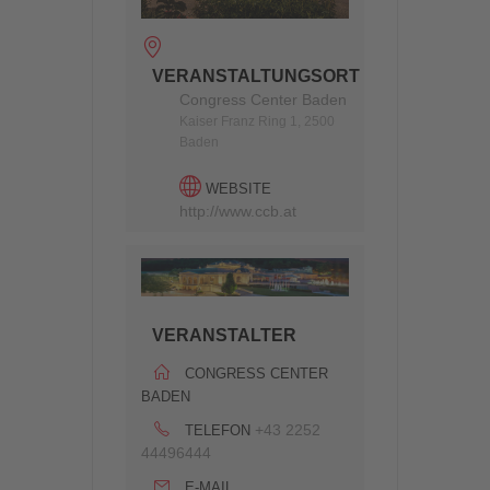
VERANSTALTUNGSORT
Congress Center Baden
Kaiser Franz Ring 1, 2500
Baden
WEBSITE
http://www.ccb.at
VERANSTALTER
CONGRESS CENTER
BADEN
+43 2252
TELEFON
44496444
E-MAIL