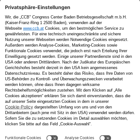
Newsletter
Vorname
Nachname
E-Mail
Datenschutzerklärung
Ja
, ich erlaube, dass meine personenbezogenen Daten, nämlich
Name
und
E-Mail-Adresse
für personalisierte Zusendungen per E-
Mail, die
Informationen über Events und das
Veranstaltungsprogramm vom Congress Center Baden
enthalten, von der "CCB" Congress Center Baden
Betriebsgesellschaft m.b.H. verarbeitet werden.
Die Verarbeitung meiner Daten erfolgt entsprechend der
Datenschutzerklärung der Casinos Austria Aktiengesellschaft und
Österreichischen Lotterien Gesellschaft m.b.H
Unternehmensgruppe, die ich
unter
www.casinos.at/datenschutz
abrufen und einsehen kann. Die