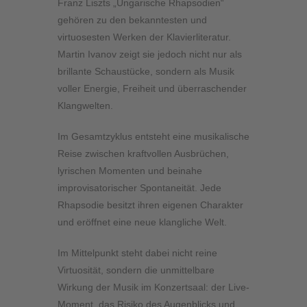
Franz Liszts „Ungarische Rhapsodien“
gehören zu den bekanntesten und
virtuosesten Werken der Klavierliteratur.
Martin Ivanov zeigt sie jedoch nicht nur als
brillante Schaustücke, sondern als Musik
voller Energie, Freiheit und überraschender
Klangwelten.
Im Gesamtzyklus entsteht eine musikalische
Reise zwischen kraftvollen Ausbrüchen,
lyrischen Momenten und beinahe
improvisatorischer Spontaneität. Jede
Rhapsodie besitzt ihren eigenen Charakter
und eröffnet eine neue klangliche Welt.
Im Mittelpunkt steht dabei nicht reine
Virtuosität, sondern die unmittelbare
Wirkung der Musik im Konzertsaal: der Live-
Moment, das Risiko des Augenblicks und