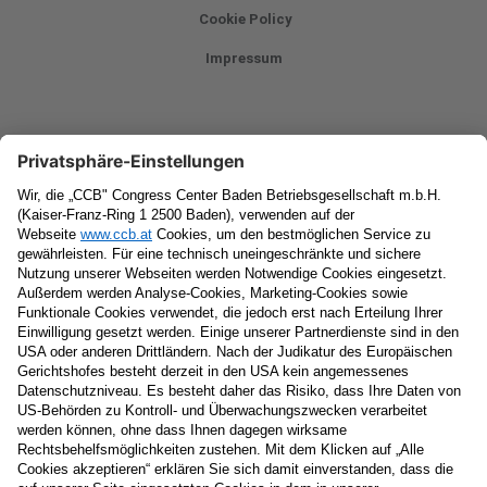
Cookie Policy
Impressum
Newsletter
Vorname
Nachname
E-Mail
Datenschutzerklärung
Ja
, ich erlaube, dass meine personenbezogenen Daten, nämlich
Name
und
E-Mail-Adresse
für personalisierte Zusendungen per E-
Mail, die
Informationen über Events und das