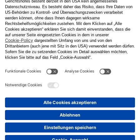
Datenschutzerklärung
Ja
, ich erlaube, dass meine personenbezogenen Daten, nämlich
Name
und
E-Mail-Adresse
für personalisierte Zusendungen per E-
Mail, die
Informationen über Events und das
Veranstaltungsprogramm vom Congress Center Baden
enthalten, von der "CCB" Congress Center Baden
Betriebsgesellschaft m.b.H. verarbeitet werden.
Die Verarbeitung meiner Daten erfolgt entsprechend der
Datenschutzerklärung der Casinos Austria Aktiengesellschaft und
Österreichischen Lotterien Gesellschaft m.b.H
Unternehmensgruppe, die ich
unter
www.casinos.at/datenschutz
abrufen und einsehen kann. Die
Einwilligung kann ich jederzeit postalisch an "CCB" Congress
Center Baden Betriebsgesellschaft m.b.H., Kaiser Franz Ring 1,
2500 Baden, per E-Mail an
congress@ccb.at
oder
datenschutz@cal.at
oder in jeder elektronischen Zusendung
widerrufen. Durch den Widerruf wird die Rechtmäßigkeit der
aufgrund der Einwilligung bis zum Widerruf erfolgten Verarbeitung
nicht berührt.
Senden