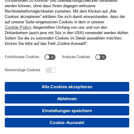
Datenschutzerklärung
Ja
, ich erlaube, dass meine personenbezogenen Daten, nämlich
Name
und
E-Mail-Adresse
für personalisierte Zusendungen per E-
Mail, die
Informationen über Events und das
Veranstaltungsprogramm vom Congress Center Baden
enthalten, von der "CCB" Congress Center Baden
Betriebsgesellschaft m.b.H. verarbeitet werden.
Die Verarbeitung meiner Daten erfolgt entsprechend der
Datenschutzerklärung der Casinos Austria Aktiengesellschaft und
Österreichischen Lotterien Gesellschaft m.b.H
Unternehmensgruppe, die ich
unter
www.casinos.at/datenschutz
abrufen und einsehen kann. Die
Einwilligung kann ich jederzeit postalisch an "CCB" Congress
Center Baden Betriebsgesellschaft m.b.H., Kaiser Franz Ring 1,
2500 Baden, per E-Mail an
congress@ccb.at
oder
datenschutz@cal.at
oder in jeder elektronischen Zusendung
widerrufen. Durch den Widerruf wird die Rechtmäßigkeit der
aufgrund der Einwilligung bis zum Widerruf erfolgten Verarbeitung
nicht berührt.
Senden
© 2023 CCB