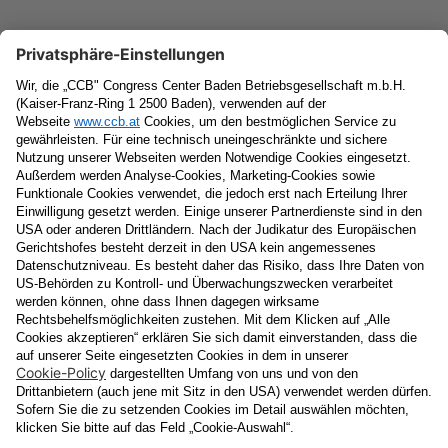
Newsletter
Vorname
Nachname
E-Mail
Datenschutzerklärung
Ja
, ich erlaube, dass meine personenbezogenen Daten, nämlich
Name
und
E-Mail-Adresse
für personalisierte Zusendungen per E-
Mail, die
Informationen über Events und das
Veranstaltungsprogramm vom Congress Center Baden
enthalten, von der "CCB" Congress Center Baden
Betriebsgesellschaft m.b.H. verarbeitet werden.
Die Verarbeitung meiner Daten erfolgt entsprechend der
Datenschutzerklärung der Casinos Austria Aktiengesellschaft und
Österreichischen Lotterien Gesellschaft m.b.H