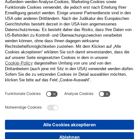
E-Mail
Datenschutzerklärung
Ja
, ich erlaube, dass meine personenbezogenen Daten, nämlich
Name
und
E-Mail-Adresse
für personalisierte Zusendungen per E-
Mail, die
Informationen über Events und das
Veranstaltungsprogramm vom Congress Center Baden
enthalten, von der "CCB" Congress Center Baden
Betriebsgesellschaft m.b.H. verarbeitet werden.
Die Verarbeitung meiner Daten erfolgt entsprechend der
Datenschutzerklärung der Casinos Austria Aktiengesellschaft und
Österreichischen Lotterien Gesellschaft m.b.H
Unternehmensgruppe, die ich
unter
www.casinos.at/datenschutz
abrufen und einsehen kann. Die
Einwilligung kann ich jederzeit postalisch an "CCB" Congress
Center Baden Betriebsgesellschaft m.b.H., Kaiser Franz Ring 1,
2500 Baden, per E-Mail an
congress@ccb.at
oder
datenschutz@cal.at
oder in jeder elektronischen Zusendung
widerrufen. Durch den Widerruf wird die Rechtmäßigkeit der
aufgrund der Einwilligung bis zum Widerruf erfolgten Verarbeitung
nicht berührt.
Senden