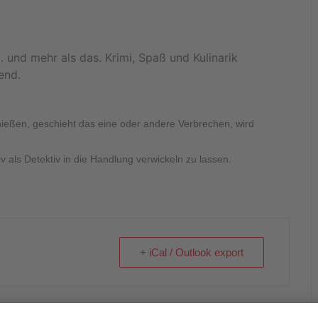
und mehr als das. Krimi, Spaß und Kulinarik
end.
nießen, geschieht das eine oder andere Verbrechen, wird
v als Detektiv in die Handlung verwickeln zu lassen.
+ iCal / Outlook export