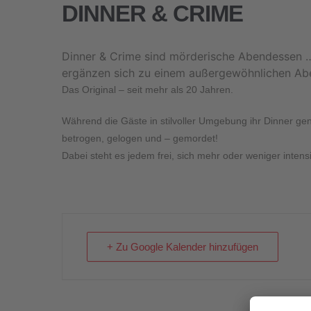
DINNER & CRIME
Dinner & Crime sind mörderische Abendessen … 
ergänzen sich zu einem außergewöhnlichen Ab
Das Original – seit mehr als 20 Jahren
.
Während die Gäste in stilvoller Umgebung ihr Dinner ge
betrogen, gelogen und – gemordet!
Dabei steht es jedem frei, sich mehr oder weniger intensi
+ Zu Google Kalender hinzufügen