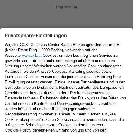
Impressum
Newsletter
Vorname
Nachname
E-Mail
Datenschutzerklärung
Ja
, ich erlaube, dass meine personenbezogenen Daten, nämlich
Name
und
E-Mail-Adresse
für personalisierte Zusendungen per E-
Mail, die
Informationen über Events und das
Veranstaltungsprogramm vom Congress Center Baden
enthalten, von der "CCB" Congress Center Baden