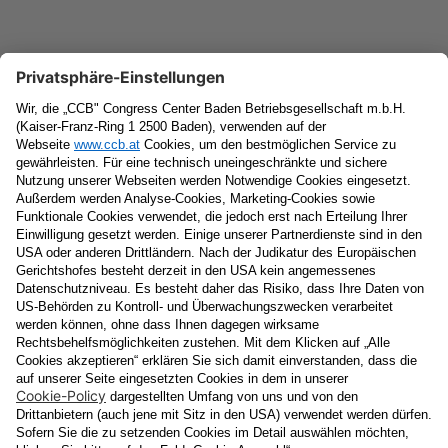
Newsletter
Vorname
Nachname
E-Mail
Datenschutzerklärung
Ja
, ich erlaube, dass meine personenbezogenen Daten, nämlich
Name
und
E-Mail-Adresse
für personalisierte Zusendungen per E-
Mail, die
Informationen über Events und das
Veranstaltungsprogramm vom Congress Center Baden
enthalten, von der "CCB" Congress Center Baden
Betriebsgesellschaft m.b.H. verarbeitet werden.
Die Verarbeitung meiner Daten erfolgt entsprechend der