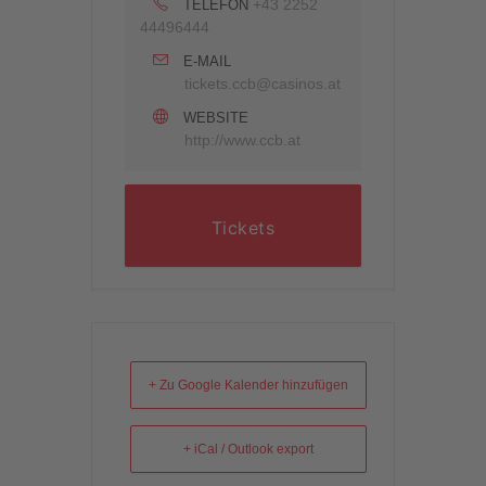
+43 2252
TELEFON
44496444
E-MAIL
tickets.ccb@casinos.at
WEBSITE
http://www.ccb.at
Tickets
+ Zu Google Kalender hinzufügen
+ iCal / Outlook export