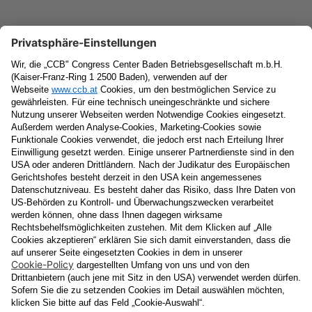
Newsletter
Vorname
Nachname
E-Mail
Datenschutzerklärung
Ja
, ich erlaube, dass meine personenbezogenen Daten, nämlich
Name
und
E-Mail-Adresse
für personalisierte Zusendungen per E-
Mail, die
Informationen über Events und das
Veranstaltungsprogramm vom Congress Center Baden
enthalten, von der "CCB" Congress Center Baden
Betriebsgesellschaft m.b.H. verarbeitet werden.
Die Verarbeitung meiner Daten erfolgt entsprechend der
Datenschutzerklärung der Casinos Austria Aktiengesellschaft und