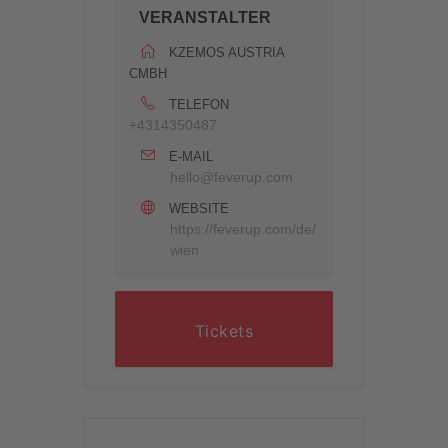
VERANSTALTER
KZEMOS AUSTRIA
CMBH
TELEFON
+4314350487
E-MAIL
hello@feverup.com
WEBSITE
https://feverup.com/de/
wien
Tickets