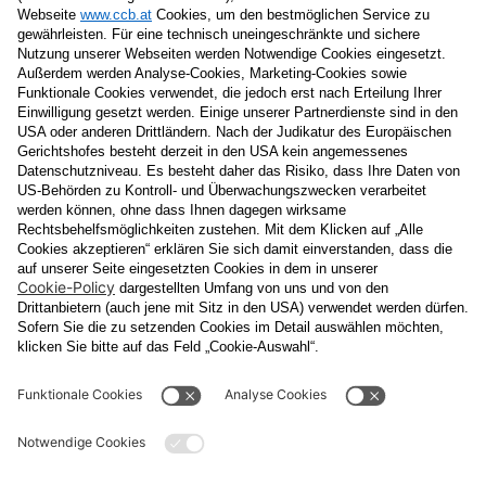
Nachname
E-Mail
Datenschutzerklärung
Ja
, ich erlaube, dass meine personenbezogenen Daten, nämlich
Name
und
E-Mail-Adresse
für personalisierte Zusendungen per E-
Mail, die
Informationen über Events und das
Veranstaltungsprogramm vom Congress Center Baden
enthalten, von der "CCB" Congress Center Baden
Betriebsgesellschaft m.b.H. verarbeitet werden.
Die Verarbeitung meiner Daten erfolgt entsprechend der
Datenschutzerklärung der Casinos Austria Aktiengesellschaft und
Österreichischen Lotterien Gesellschaft m.b.H
Unternehmensgruppe, die ich
unter
www.casinos.at/datenschutz
abrufen und einsehen kann. Die
Einwilligung kann ich jederzeit postalisch an "CCB" Congress
Center Baden Betriebsgesellschaft m.b.H., Kaiser Franz Ring 1,
2500 Baden, per E-Mail an
congress@ccb.at
oder
datenschutz@cal.at
oder in jeder elektronischen Zusendung
widerrufen. Durch den Widerruf wird die Rechtmäßigkeit der
aufgrund der Einwilligung bis zum Widerruf erfolgten Verarbeitung