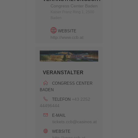
Congress Center Baden
Kaiser Franz Ring 1, 2500
Baden
WEBSITE
http://www.ccb.at
VERANSTALTER
CONGRESS CENTER
BADEN
+43 2252
TELEFON
44496444
E-MAIL
tickets.ccb@casinos.at
WEBSITE
http://www.ccb.at