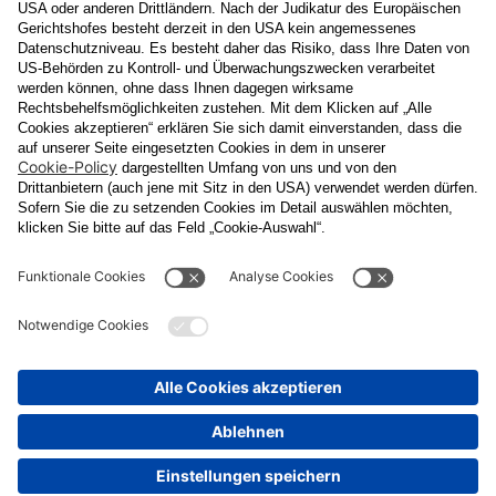
E-Mail
Datenschutzerklärung
Ja
, ich erlaube, dass meine personenbezogenen Daten, nämlich
Name
und
E-Mail-Adresse
für personalisierte Zusendungen per E-
Mail, die
Informationen über Events und das
Veranstaltungsprogramm vom Congress Center Baden
enthalten, von der "CCB" Congress Center Baden
Betriebsgesellschaft m.b.H. verarbeitet werden.
Die Verarbeitung meiner Daten erfolgt entsprechend der
Datenschutzerklärung der Casinos Austria Aktiengesellschaft und
Österreichischen Lotterien Gesellschaft m.b.H
Unternehmensgruppe, die ich
unter
www.casinos.at/datenschutz
abrufen und einsehen kann. Die
Einwilligung kann ich jederzeit postalisch an "CCB" Congress
Center Baden Betriebsgesellschaft m.b.H., Kaiser Franz Ring 1,
2500 Baden, per E-Mail an
congress@ccb.at
oder
datenschutz@cal.at
oder in jeder elektronischen Zusendung
widerrufen. Durch den Widerruf wird die Rechtmäßigkeit der
aufgrund der Einwilligung bis zum Widerruf erfolgten Verarbeitung
nicht berührt.
Senden