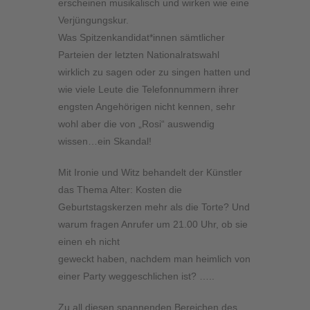
erscheinen musikalisch und wirken wie eine
Verjüngungskur.
Was Spitzenkandidat*innen sämtlicher
Parteien der letzten Nationalratswahl
wirklich zu sagen oder zu singen hatten und
wie viele Leute die Telefonnummern ihrer
engsten Angehörigen nicht kennen, sehr
wohl aber die von „Rosi“ auswendig
wissen…ein Skandal!
Mit Ironie und Witz behandelt der Künstler
das Thema Alter: Kosten die
Geburtstagskerzen mehr als die Torte? Und
warum fragen Anrufer um 21.00 Uhr, ob sie
einen eh nicht
geweckt haben, nachdem man heimlich von
einer Party weggeschlichen ist? …..
Zu all diesen spannenden Bereichen des