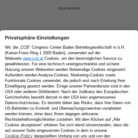
Impressum
Newsletter
Vorname
Nachname
E-Mail
Datenschutzerklärung
Ja
, ich erlaube, dass meine personenbezogenen Daten, nämlich
Name
und
E-Mail-Adresse
für personalisierte Zusendungen per E-
Mail, die
Informationen über Events und das
Veranstaltungsprogramm vom Congress Center Baden
enthalten, von der "CCB" Congress Center Baden