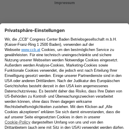
Impressum
Newsletter
Vorname
Nachname
E-Mail
Datenschutzerklärung
Ja
, ich erlaube, dass meine personenbezogenen Daten, nämlich
Name
und
E-Mail-Adresse
für personalisierte Zusendungen per E-
Mail, die
Informationen über Events und das
Veranstaltungsprogramm vom Congress Center Baden
enthalten, von der "CCB" Congress Center Baden
Betriebsgesellschaft m.b.H. verarbeitet werden.