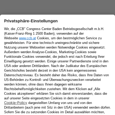
Newsletter
Vorname
Nachname
E-Mail
Datenschutzerklärung
Ja
, ich erlaube, dass meine personenbezogenen Daten, nämlich
Name
und
E-Mail-Adresse
für personalisierte Zusendungen per E-
Mail, die
Informationen über Events und das
Veranstaltungsprogramm vom Congress Center Baden
enthalten, von der "CCB" Congress Center Baden
Betriebsgesellschaft m.b.H. verarbeitet werden.
Die Verarbeitung meiner Daten erfolgt entsprechend der