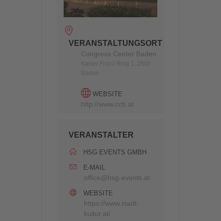
VERANSTALTUNGSORT
Congress Center Baden
Kaiser Franz Ring 1, 2500
Baden
WEBSITE
http://www.ccb.at
VERANSTALTER
HSG EVENTS GMBH
E-MAIL
office@hsg-events.at
WEBSITE
https://www.stadt-
kultur.at/