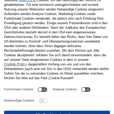
Nachname
E-Mail
Datenschutzerklärung
Ja
, ich erlaube, dass meine personenbezogenen Daten, nämlich
Name
und
E-Mail-Adresse
für personalisierte Zusendungen per E-
Mail, die
Informationen über Events und das
Veranstaltungsprogramm vom Congress Center Baden
enthalten, von der "CCB" Congress Center Baden
Betriebsgesellschaft m.b.H. verarbeitet werden.
Die Verarbeitung meiner Daten erfolgt entsprechend der
Datenschutzerklärung der Casinos Austria Aktiengesellschaft und
Österreichischen Lotterien Gesellschaft m.b.H
Unternehmensgruppe, die ich
unter
www.casinos.at/datenschutz
abrufen und einsehen kann. Die
Einwilligung kann ich jederzeit postalisch an "CCB" Congress
Center Baden Betriebsgesellschaft m.b.H., Kaiser Franz Ring 1,
2500 Baden, per E-Mail an
congress@ccb.at
oder
datenschutz@cal.at
oder in jeder elektronischen Zusendung
widerrufen. Durch den Widerruf wird die Rechtmäßigkeit der
aufgrund der Einwilligung bis zum Widerruf erfolgten Verarbeitung
nicht berührt.