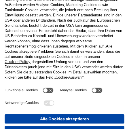
Nachname
E-Mail
Datenschutzerklärung
Ja
, ich erlaube, dass meine personenbezogenen Daten, nämlich
Name
und
E-Mail-Adresse
für personalisierte Zusendungen per E-
Mail, die
Informationen über Events und das
Veranstaltungsprogramm vom Congress Center Baden
enthalten, von der "CCB" Congress Center Baden
Betriebsgesellschaft m.b.H. verarbeitet werden.
Die Verarbeitung meiner Daten erfolgt entsprechend der
Datenschutzerklärung der Casinos Austria Aktiengesellschaft und
Österreichischen Lotterien Gesellschaft m.b.H
Unternehmensgruppe, die ich
unter
www.casinos.at/datenschutz
abrufen und einsehen kann. Die
Einwilligung kann ich jederzeit postalisch an "CCB" Congress
Center Baden Betriebsgesellschaft m.b.H., Kaiser Franz Ring 1,
2500 Baden, per E-Mail an
congress@ccb.at
oder
datenschutz@cal.at
oder in jeder elektronischen Zusendung
widerrufen. Durch den Widerruf wird die Rechtmäßigkeit der
aufgrund der Einwilligung bis zum Widerruf erfolgten Verarbeitung
nicht berührt.