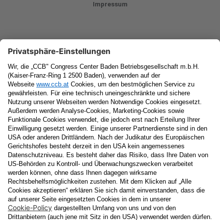
Impressum
Newsletter
Vorname
Nachname
E-Mail
Datenschutzerklärung
Ja
, ich erlaube, dass meine personenbezogenen Daten, nämlich
Name
und
E-Mail-Adresse
für personalisierte Zusendungen per E-
Mail, die
Informationen über Events und das
Veranstaltungsprogramm vom Congress Center Baden
enthalten, von der "CCB" Congress Center Baden
Betriebsgesellschaft m.b.H. verarbeitet werden.