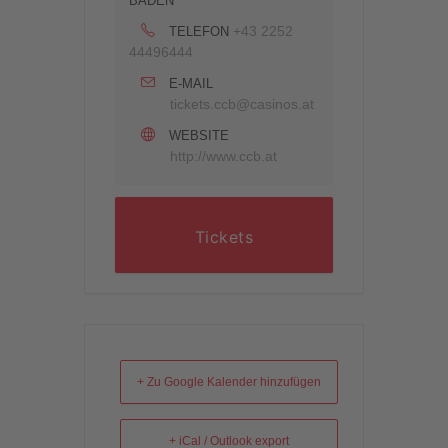
BADEN
+43 2252
TELEFON
44496444
E-MAIL
tickets.ccb@casinos.at
WEBSITE
http://www.ccb.at
Tickets
+ Zu Google Kalender hinzufügen
+ iCal / Outlook export