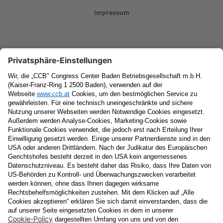
Impressum
Newsletter
Vorname
Nachname
E-Mail
Datenschutzerklärung
Ja
, ich erlaube, dass meine personenbezogenen Daten, nämlich
Name
und
E-Mail-Adresse
für personalisierte Zusendungen per E-
Mail, die
Informationen über Events und das
Veranstaltungsprogramm vom Congress Center Baden
enthalten, von der "CCB" Congress Center Baden