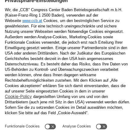
Vorname
Nachname
E-Mail
Datenschutzerklärung
Ja
, ich erlaube, dass meine personenbezogenen Daten, nämlich
Name
und
E-Mail-Adresse
für personalisierte Zusendungen per E-
Mail, die
Informationen über Events und das
Veranstaltungsprogramm vom Congress Center Baden
enthalten, von der "CCB" Congress Center Baden
Betriebsgesellschaft m.b.H. verarbeitet werden.
Die Verarbeitung meiner Daten erfolgt entsprechend der
Datenschutzerklärung der Casinos Austria Aktiengesellschaft und
Österreichischen Lotterien Gesellschaft m.b.H
Unternehmensgruppe, die ich
unter
www.casinos.at/datenschutz
abrufen und einsehen kann. Die
Einwilligung kann ich jederzeit postalisch an "CCB" Congress
Center Baden Betriebsgesellschaft m.b.H., Kaiser Franz Ring 1,