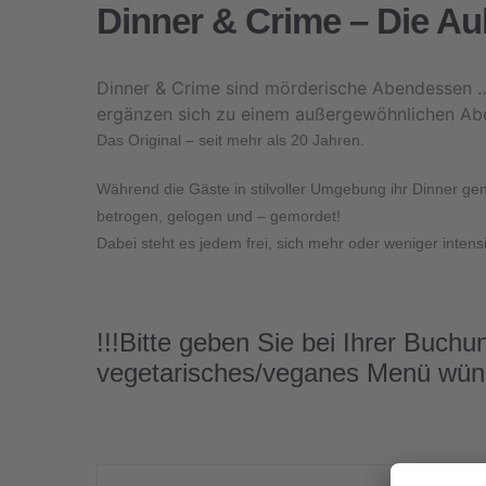
Dinner & Crime – Die Au
Dinner & Crime sind mörderische Abendessen … 
ergänzen sich zu einem außergewöhnlichen Ab
Das Original – seit mehr als 20 Jahren
.
Während die Gäste in stilvoller Umgebung ihr Dinner ge
betrogen, gelogen und – gemordet!
Dabei steht es jedem frei, sich mehr oder weniger intensi
!!!Bitte geben Sie bei Ihrer Buchu
vegetarisches/veganes Menü wün