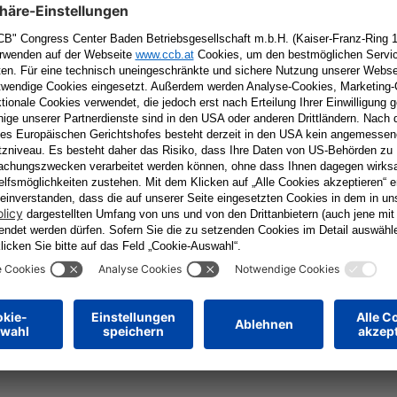
+ iCal / Outlook export
tar
Erforderliche Felder sind mit
*
markiert