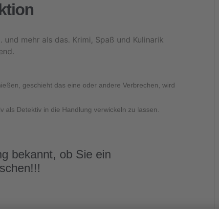
ktion
und mehr als das. Krimi, Spaß und Kulinarik
end.
nießen, geschieht das eine oder andere Verbrechen, wird
v als Detektiv in die Handlung verwickeln zu lassen.
ng bekannt, ob Sie ein
schen!!!