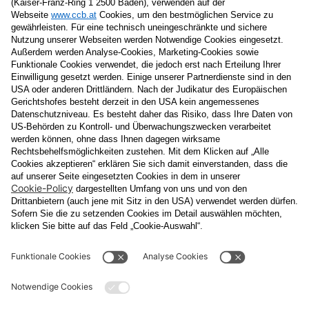
Nachname
E-Mail
Datenschutzerklärung
Ja
, ich erlaube, dass meine personenbezogenen Daten, nämlich
Name
und
E-Mail-Adresse
für personalisierte Zusendungen per E-
Mail, die
Informationen über Events und das
Veranstaltungsprogramm vom Congress Center Baden
enthalten, von der "CCB" Congress Center Baden
Betriebsgesellschaft m.b.H. verarbeitet werden.
Die Verarbeitung meiner Daten erfolgt entsprechend der
Datenschutzerklärung der Casinos Austria Aktiengesellschaft und
Österreichischen Lotterien Gesellschaft m.b.H
Unternehmensgruppe, die ich
unter
www.casinos.at/datenschutz
abrufen und einsehen kann. Die
Einwilligung kann ich jederzeit postalisch an "CCB" Congress
Center Baden Betriebsgesellschaft m.b.H., Kaiser Franz Ring 1,
2500 Baden, per E-Mail an
congress@ccb.at
oder
datenschutz@cal.at
oder in jeder elektronischen Zusendung
widerrufen. Durch den Widerruf wird die Rechtmäßigkeit der