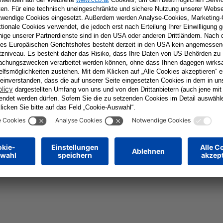
+ iCal / Outlook export
tar
Erforderliche Felder sind mit
*
markiert