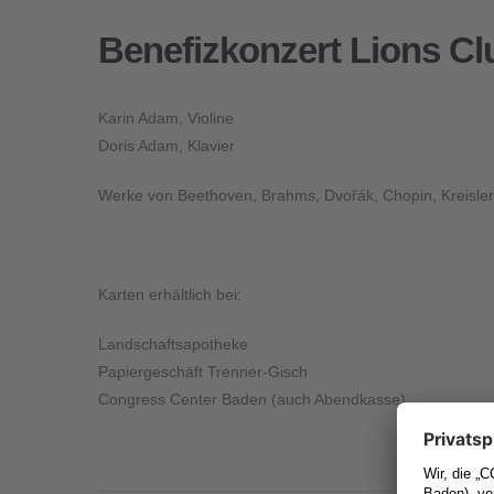
Benefizkonzert Lions 
Karin Adam, Violine
Doris Adam, Klavier
Werke von Beethoven, Brahms, Dvořák, Chopin, Kreisler,
Karten erhältlich bei:
Landschaftsapotheke
Papiergeschäft Trenner-Gisch
Congress Center Baden (auch Abendkasse)