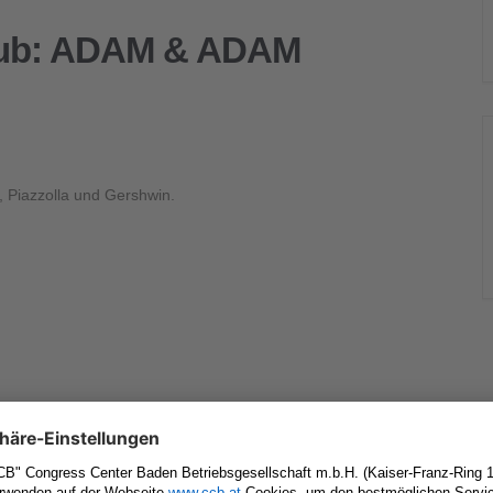
Club: ADAM & ADAM
 Piazzolla und Gershwin.