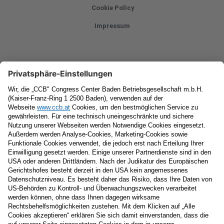
Cookie Policy
Impressum
Newsletter
Vorname
Nachname
E-Mail
Datenschutzerklärung
Ja
, ich erlaube, dass meine personenbezogenen Daten, nämlich
Name
und
E-Mail-Adresse
für personalisierte Zusendungen per E-
Mail, die
Informationen über Events und das