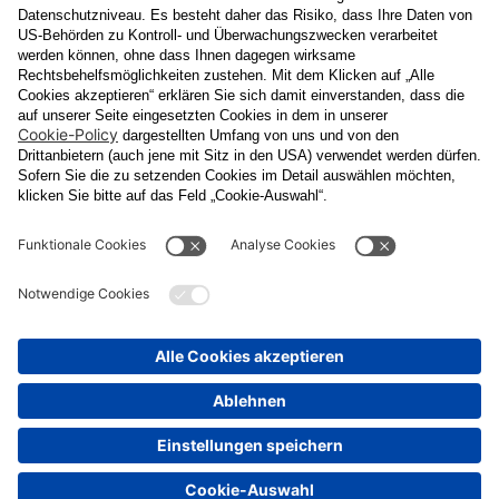
Datenschutzerklärung
Ja
, ich erlaube, dass meine personenbezogenen Daten, nämlich
Name
und
E-Mail-Adresse
für personalisierte Zusendungen per E-
Mail, die
Informationen über Events und das
Veranstaltungsprogramm vom Congress Center Baden
enthalten, von der "CCB" Congress Center Baden
Betriebsgesellschaft m.b.H. verarbeitet werden.
Die Verarbeitung meiner Daten erfolgt entsprechend der
Datenschutzerklärung der Casinos Austria Aktiengesellschaft und
Österreichischen Lotterien Gesellschaft m.b.H
Unternehmensgruppe, die ich
unter
www.casinos.at/datenschutz
abrufen und einsehen kann. Die
Einwilligung kann ich jederzeit postalisch an "CCB" Congress
Center Baden Betriebsgesellschaft m.b.H., Kaiser Franz Ring 1,
2500 Baden, per E-Mail an
congress@ccb.at
oder
datenschutz@cal.at
oder in jeder elektronischen Zusendung
widerrufen. Durch den Widerruf wird die Rechtmäßigkeit der
aufgrund der Einwilligung bis zum Widerruf erfolgten Verarbeitung
nicht berührt.
Senden