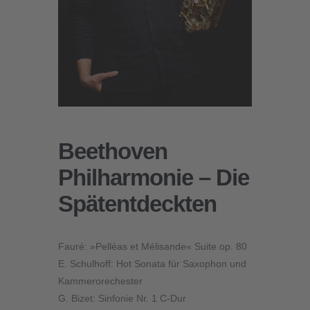
Beethoven
Philharmonie – Die
Spätentdeckten
Fauré
: »Pelléas et Mélisande« Suite op. 80
E. Schulhoff
: Hot Sonata für Saxophon und
Kammerorechester
G. Bizet
: Sinfonie Nr. 1 C-Dur