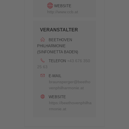
WEBSITE
http://www.ccb.at
VERANSTALTER
BEETHOVEN
PHILHARMONIE
(SINFONIETTA BADEN)
+43 676 350
TELEFON
25 63
E-MAIL
braunsperger@beetho
venphilharmonie.at
WEBSITE
https://beethovenphilha
rmonie.at