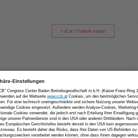
+ iCal / Outlook export
tar
Erforderliche Felder sind mit
*
markiert