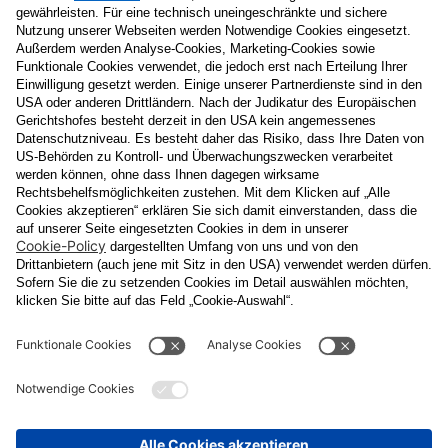
Nachname
E-Mail
Datenschutzerklärung
Ja
, ich erlaube, dass meine personenbezogenen Daten, nämlich
Name
und
E-Mail-Adresse
für personalisierte Zusendungen per E-
Mail, die
Informationen über Events und das
Veranstaltungsprogramm vom Congress Center Baden
enthalten, von der "CCB" Congress Center Baden
Betriebsgesellschaft m.b.H. verarbeitet werden.
Die Verarbeitung meiner Daten erfolgt entsprechend der
Datenschutzerklärung der Casinos Austria Aktiengesellschaft und
Österreichischen Lotterien Gesellschaft m.b.H
Unternehmensgruppe, die ich
unter
www.casinos.at/datenschutz
abrufen und einsehen kann. Die
Einwilligung kann ich jederzeit postalisch an "CCB" Congress
Center Baden Betriebsgesellschaft m.b.H., Kaiser Franz Ring 1,
2500 Baden, per E-Mail an
congress@ccb.at
oder
datenschutz@cal.at
oder in jeder elektronischen Zusendung
widerrufen. Durch den Widerruf wird die Rechtmäßigkeit der
aufgrund der Einwilligung bis zum Widerruf erfolgten Verarbeitung
nicht berührt.