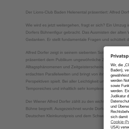
Der Lions-Club Baden Helenental präsentiert: Alfred Dor
Wie wird es jetzt weitergehen, fragt er sich? Ein Umzu
Dorfers Bühnenfigur gebracht. Das Ausmisten der alten 
Gedanken. Er stellt fundamentale Fragen und schüttelt 
Alfred Dorfer zeigt in seinem siebenten Soloprogra
präsentiert dem Publikum ungewöhnliche Zusammenhäng
Alltagsphänomenen und Zeitgeisterscheinungen bis politi
erdachten Parallelwelten und bringt von ihm dargestellte
Perspektiven spielt. Bei aller Leichtigkeit und ausdrucksst
Temporeiches und inhaltlich sehr komplexes Ein-Mann-T
Der Wiener Alfred Dorfer zählt zu den wichtigsten Satir
Bühne begreift. Ausgezeichnet wurde Dorfer u.a. mit d
Deutschen Kleinkunstpreis und dem Schweizer Cornicho