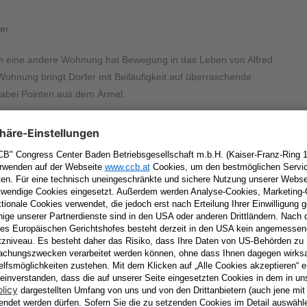
fer
g in eine andere Wohnung hat Bewegung in das Leben von Alfred
Wohnung bringt Dorfer mit Beiläufigkeit auf überraschende
dabei Pointen aus dem Ärmel.
mm Momentaufnahmen vom Aufbrechen und Ankommen und
e, während er viele Themen des Lebens aufgreift, von
schen Tatsachen. Virtuos und scharfzüngig agiert er in den
 Figuren als Partner auf die Bühne, wobei er mit Rollen und
arker Komik verliert Dorfer nie den Blick für die Realität.
heater.
ikern und Autoren im deutschen Sprachraum, den er als seine
em Deutschen sowie dem Bayerischen Kabarettpreis, dem
n.