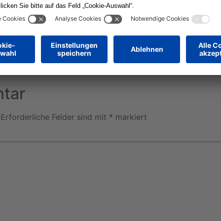
+ iCal / Outlook export
tar
Erforderliche Felder sind mit
*
markiert