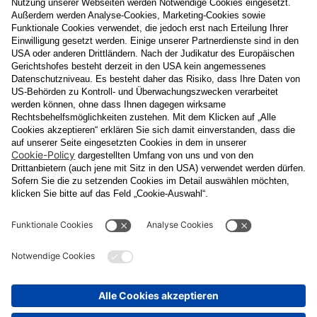
Nachname
E-Mail
Datenschutzerklärung
Ja
, ich erlaube, dass meine personenbezogenen Daten, nämlich
Name
und
E-Mail-Adresse
für personalisierte Zusendungen per E-
Mail, die
Informationen über Events und das
Veranstaltungsprogramm vom Congress Center Baden
enthalten, von der "CCB" Congress Center Baden
Betriebsgesellschaft m.b.H. verarbeitet werden.
Die Verarbeitung meiner Daten erfolgt entsprechend der
Datenschutzerklärung der Casinos Austria Aktiengesellschaft und
Österreichischen Lotterien Gesellschaft m.b.H
Unternehmensgruppe, die ich
unter
www.casinos.at/datenschutz
abrufen und einsehen kann. Die
Einwilligung kann ich jederzeit postalisch an "CCB" Congress
Center Baden Betriebsgesellschaft m.b.H., Kaiser Franz Ring 1,
2500 Baden, per E-Mail an
congress@ccb.at
oder
datenschutz@cal.at
oder in jeder elektronischen Zusendung
widerrufen. Durch den Widerruf wird die Rechtmäßigkeit der
aufgrund der Einwilligung bis zum Widerruf erfolgten Verarbeitung
nicht berührt.